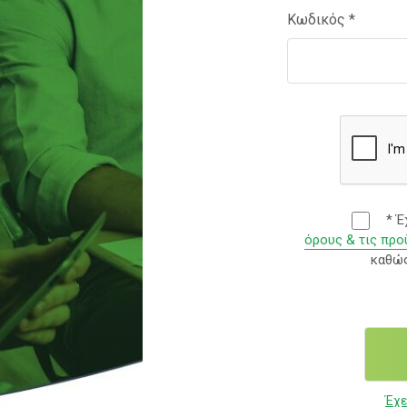
Κωδικός
*
* Έ
όρους & τις πρ
καθώς
Έχε